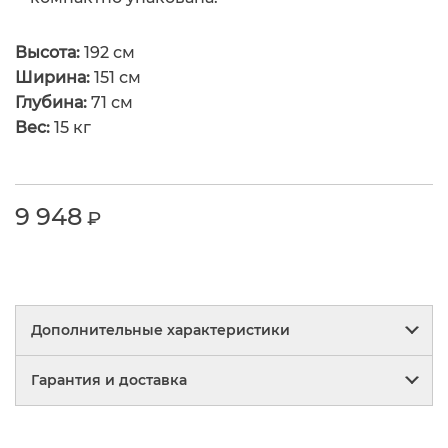
Высота:
192 см
Ширина:
151 см
Глубина:
71 см
Вес:
15 кг
9 948
₽
Дополнительные характеристики
Гарантия и доставка
Материал:
труба д. 30 мм, крючки-труба д. 12
мм, полимерное покрытие