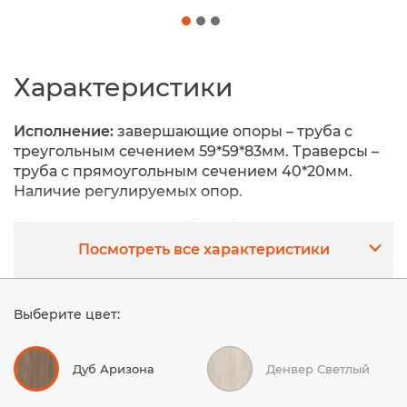
Характеристики
Исполнение:
завершающие опоры – труба с
треугольным сечением 59*59*83мм. Траверсы –
труба с прямоугольным сечением 40*20мм.
Наличие регулируемых опор.
Цвет металлокаркаса:
белый, антрацит, мокко.
Посмотреть все характеристики
Цвета ЛДСП:
Денвер Светлый, Дуб Аттик, Дуб
Аризона, Белый Бриллиант.
Толщина ЛДСП:
18 мм и 25 мм.
Выберите цвет:
Дуб Аризона
Денвер Светлый