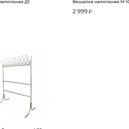
напольная Д1
Вешалка напольная М 1
2 999
₽