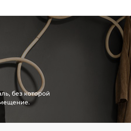
аль, без которой
омещение.